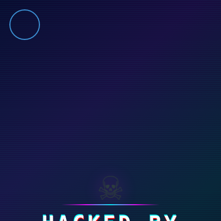
Prin continuarea navigării va exprimati acordul cu privire la faptul că
folosim module cookie și alte tehnologii similare în scopul îmbunătățirii
experienței dumneavoastră de navigare.
Vezi mai multe
ACCEPT
☠