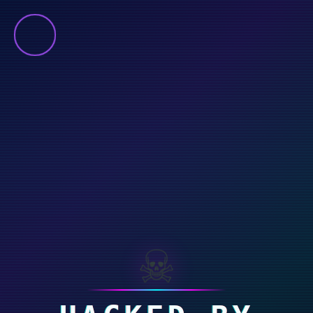
Prin continuarea navigării va exprimati acordul cu privire la faptul că
folosim module cookie și alte tehnologii similare în scopul îmbunătățirii
experienței dumneavoastră de navigare.
Vezi mai multe
ACCEPT
Google Maps Error: Do not change the code. Click here to show the
correct code!
☠