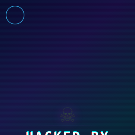
Prin continuarea navigării va exprimati acordul cu privire la faptul că
folosim module cookie și alte tehnologii similare în scopul îmbunătățirii
experienței dumneavoastră de navigare.
Vezi mai multe
ACCEPT
☠